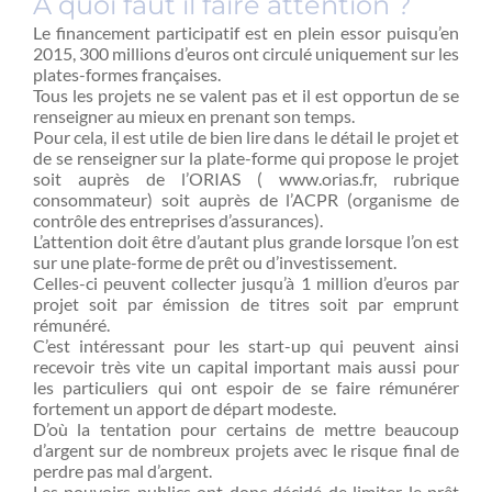
A quoi faut il faire attention ?
Le financement participatif est en plein essor puisqu’en
2015, 300 millions d’euros ont circulé uniquement sur les
plates-formes françaises.
Tous les projets ne se valent pas et il est opportun de se
renseigner au mieux en prenant son temps.
Pour cela, il est utile de bien lire dans le détail le projet et
de se renseigner sur la plate-forme qui propose le projet
soit auprès de l’ORIAS ( www.orias.fr, rubrique
consommateur) soit auprès de l’ACPR (organisme de
contrôle des entreprises d’assurances).
L’attention doit être d’autant plus grande lorsque l’on est
sur une plate-forme de prêt ou d’investissement.
Celles-ci peuvent collecter jusqu’à 1 million d’euros par
projet soit par émission de titres soit par emprunt
rémunéré.
C’est intéressant pour les start-up qui peuvent ainsi
recevoir très vite un capital important mais aussi pour
les particuliers qui ont espoir de se faire rémunérer
fortement un apport de départ modeste.
D’où la tentation pour certains de mettre beaucoup
d’argent sur de nombreux projets avec le risque final de
perdre pas mal d’argent.
Les pouvoirs publics ont donc décidé de limiter le prêt