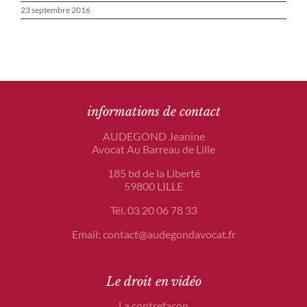
23 septembre 2016
informations de contact
AUDEGOND Jeanine
Avocat Au Barreau de Lille
185 bd de la Liberté
59800 LILLE
Tél. 03 20 06 78 33
Email: contact@audegondavocat.fr
Le droit en vidéo
La contrefaçon