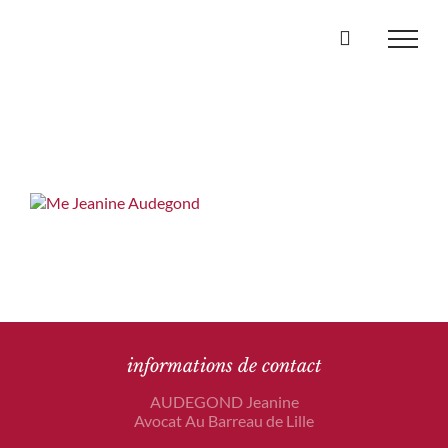
Passer
au
contenu
informations de contact
AUDEGOND Jeanine
Avocat Au Barreau de Lille