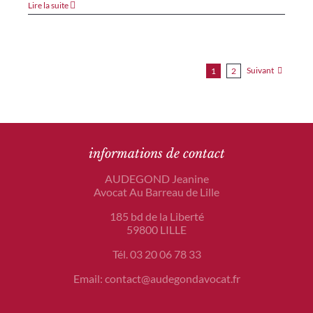
Lire la suite
Suivant
1
2
informations de contact
AUDEGOND Jeanine
Avocat Au Barreau de Lille
185 bd de la Liberté
59800 LILLE
Tél. 03 20 06 78 33
Email: contact@audegondavocat.fr