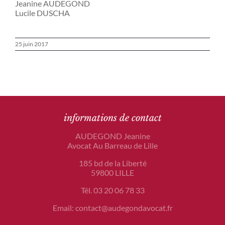
Jeanine AUDEGOND
Lucile DUSCHA
25 juin 2017
informations de contact
AUDEGOND Jeanine
Avocat Au Barreau de Lille
185 bd de la Liberté
59800 LILLE
Tél. 03 20 06 78 33
Email: contact@audegondavocat.fr