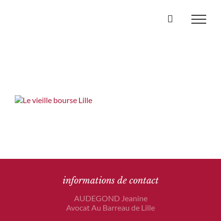
Passer
au
contenu
informations de contact
AUDEGOND Jeanine
Avocat Au Barreau de Lille