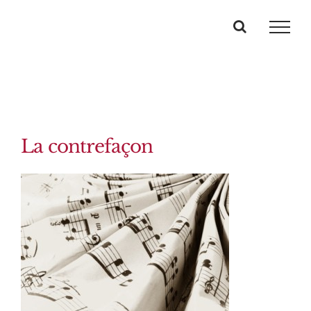
Passer
au
contenu
La contrefaçon