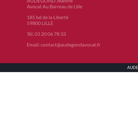
AUDEGOND Jeanine
Avocat Au Barreau de Lille
185 bd de la Liberté
59800 LILLE
Tél. 03 20 06 78 33
Email: contact@audegondavocat.fr
AUD