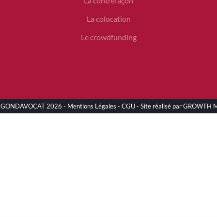
La contrefaçon
La colocation
Le crowdfunding
EGONDAVOCAT
2026 -
Mentions Légales
-
CGU
- Site réalisé par GROWTH