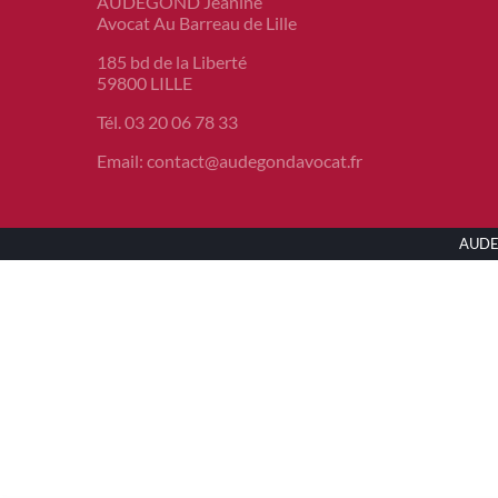
AUDEGOND Jeanine
Avocat Au Barreau de Lille
185 bd de la Liberté
59800 LILLE
Tél. 03 20 06 78 33
Email: contact@audegondavocat.fr
AUD