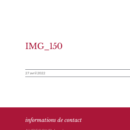
Passer
au
contenu
IMG_150
27 avril 2022
informations de contact