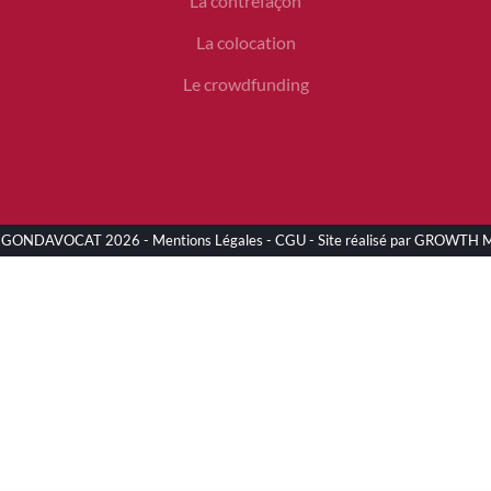
La contrefaçon
La colocation
Le crowdfunding
EGONDAVOCAT
2026 -
Mentions Légales
-
CGU
- Site réalisé par GROWTH