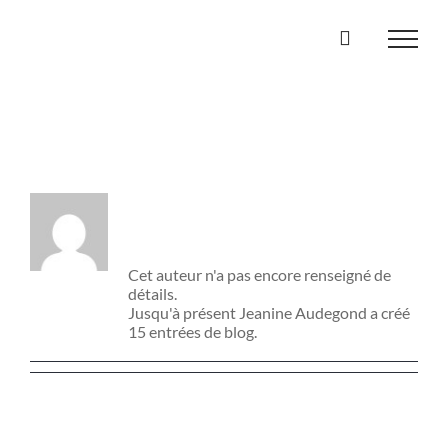
Passer
au
contenu
À propos de
Jeanine
Audegond
Cet auteur n'a pas encore renseigné de
détails.
Jusqu'à présent Jeanine Audegond a créé
15 entrées de blog.