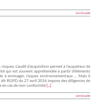
Lire la suite
 risques. L’audit d’acquisition permet à l’acquéreur de
alité qui est souvent appréhendée à partir d’éléments
male à envisager, risques environnementaux … Mais il
n dit RGPD du 27 avril 2016 impose des diligences de
ons en cas de non-conformité
[...]
Lire la suite