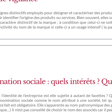
ignes distinctifs employés pour désigner et caractériser des produ
ir identifier l’origine des produits ou services. Bien souvent, elles 
 caractère distinctif de la marque ; à condition que celui-ci ne soit
inctivité du nom de la marque si celle-ci a un usage intensif ( la
ion sociale : quels intérêts ? Que
dentité de l’entreprise est elle sujette à autant de facettes ? Q
énomination sociale comme le nom attribué à une société, tel qu’i
Et de ce fait est obligatoire. Elle s’apparente au nom patronymique d
e…) Il n’est pas conseillé de choisir le nom des associés car il peut 