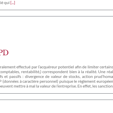
ié qui
[...]
GPD
ralement effectué par l’acquéreur potentiel afin de limiter certains
 comptables, rentabilité,) correspondent bien à la réalité. Une ré
ifs et passifs : divergence de valeur de stocks, action prud’ho
CP (données à caractère personnel) puisque le règlement europée
euvent mettre à mal la valeur de l’entreprise. En effet, les sancti